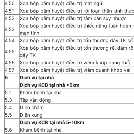
4.50
Xoa bóp bấm huyệt điều trị mất ngủ
4.51
Xoa bóp bấm huyệt điều trị rối loạn thần kinh thực
4.52
Xoa bóp bấm huyệt điều trị tâm căn suy nhược
Xoa bóp bấm huyệt điều trị thiểu năng tuần hoàn 
4.53
mạn tính
4.54
Xoa bóp bấm huyệt điều trị tổn thương dây TK số
Xoa bóp bấm huyệt điều trị tổn thương rễ, đám rố
4.55
dây TK
4.56
Xoa bóp bấm huyệt điều trị viêm khớp dạng thấp
4.57
Xoa bóp bấm huyệt điều trị viêm quanh khớp vai
5
Dịch vụ tại nhà
Dịch vụ KCB tại nhà <5km
5.1
Khám bệnh tại nhà
5.3
Tập vận động
5.4
Điện châm
5.5
Điện xung
Dịch vụ KCB tại nhà 5-10km
5.6
Khám bệnh tại nhà