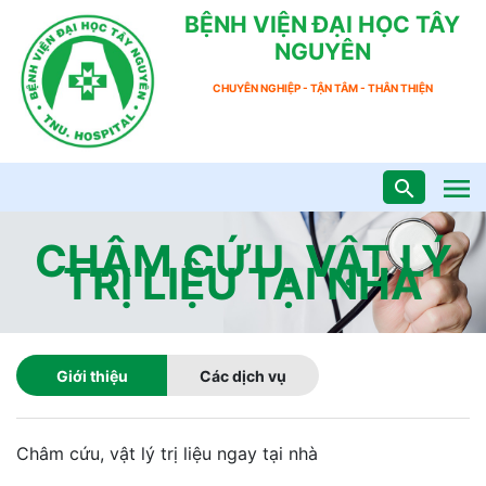
BỆNH VIỆN ĐẠI HỌC TÂY
NGUYÊN
CHUYÊN NGHIỆP - TẬN TÂM - THÂN THIỆN
CHÂM CỨU, VẬT LÝ
TRỊ LIỆU TẠI NHÀ
Giới thiệu
Các dịch vụ
Châm cứu, vật lý trị liệu ngay tại nhà