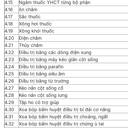
4.15
Ngâm thuốc YHCT từng bộ phận
4.16
ôn châm
4.17
Sắc thuốc
4.18
Xông hơi thuốc
4.19
Xông khói thuốc
4.20
Điện châm
4.21
Thủy châm
4.22
Điều trị bằng các dòng điện xung
4.23
Điều trị bằng máy kéo giãn cột sống
4.24
Điều trị bằng parafin
4.25
Điều trị bằng siêu âm
4.26
Điều trị bằng từ trường
4.27
Kéo nắn cột sống cổ
4.28
Kéo nắn cột sống lưng
4.29
Tập ho có trợ giúp
4.30
Xoa bóp bấm huyệt điều trị bí đái cơ năng
4.31
Xoa bóp bấm huyệt điều trị choáng, ngất
4.32
Xoa bóp bấm huyệt điều trị chứng ù tai