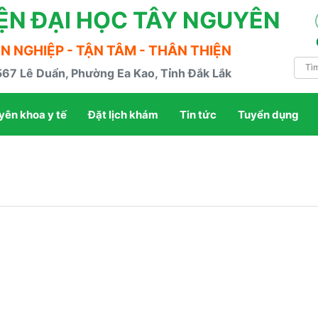
ỆN ĐẠI HỌC TÂY NGUYÊN
 NGHIỆP - TẬN TÂM - THÂN THIỆN
 567 Lê Duẩn, Phường Ea Kao, Tỉnh Đắk Lắk
yên khoa y tế
Đặt lịch khám
Tin tức
Tuyển dụng