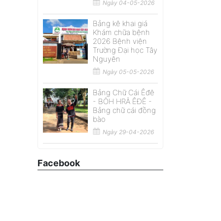
Ngày 04-05-2026
Bảng kê khai giá
Khám chữa bệnh
2026 Bệnh viện
Trường Đại học Tây
Nguyên
Ngày 05-05-2026
Bảng Chữ Cái Êđê
- BŎH HRĂ ÊĐÊ -
Bảng chữ cái đồng
bào
Ngày 29-04-2026
Facebook